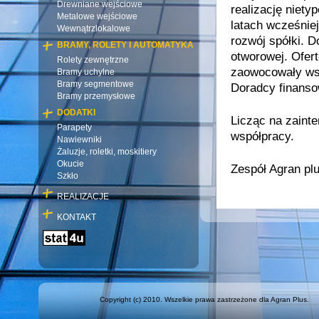
Drewniane wejściowe
realizację niet
Metalowe wejściowe
latach wcześniej
Wewnątrzlokalowe
rozwój spółki. D
BRAMY, ROLETY I AUTOMATYKA
otworowej. Ofer
Rolety zewnętrzne
zaowocowały wsp
Bramy uchylne
Bramy segmentowe
Doradcy finansow
Bramy przemysłowe
DODATKI
Licząc na zaint
Parapety
współpracy.
Nawiewniki
Żaluzje, roletki, moskitiery
Okucie
Zespół Agran plu
Szkło
REALIZACJE
KONTAKT
Copyright (c) 2010. Wszelkie prawa zastrzeżone dla Agran Plus.