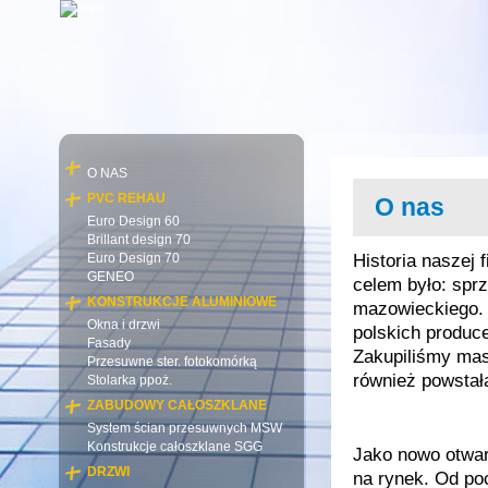
O NAS
PVC REHAU
O nas
Euro Design 60
Brillant design 70
Euro Design 70
Historia naszej 
GENEO
celem było: spr
KONSTRUKCJE ALUMINIOWE
mazowieckiego. 
Okna i drzwi
polskich produc
Fasady
Zakupiliśmy mas
Przesuwne ster. fotokomórką
również powstała
Stolarka ppoż.
ZABUDOWY CAŁOSZKLANE
System ścian przesuwnych MSW
Konstrukcje całoszklane SGG
Jako nowo otwar
DRZWI
na rynek. Od po